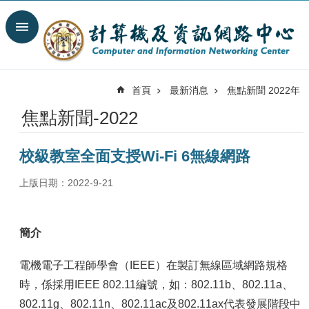
跳到主要內容區塊
搜
尋
進
階
首頁
最新消息
焦點新聞 2022年
搜
尋
焦點新聞-2022
最
新
校級教室全面支授Wi-Fi 6無線網路
消
息
上版日期：2022-9-21
關
於
我
簡介
們
電機電子工程師學會（IEEE）在製訂無線區域網路規格
服
務
時，係採用IEEE 802.11編號，如：802.11b、802.11a、
陣
802.11g、802.11n、802.11ac及802.11ax代表發展階段中