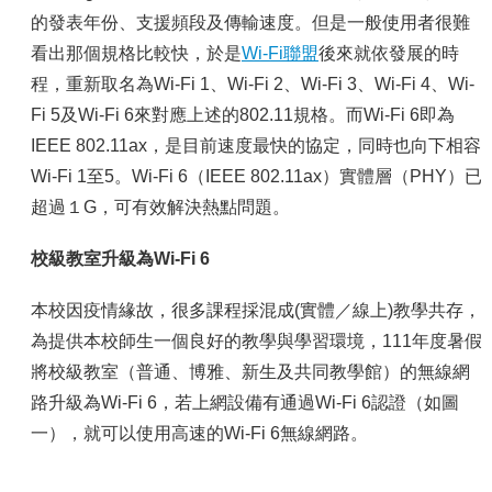
容
的發表年份、支援頻段及傳輸速度。但是一般使用者很難
服
看出那個規格比較快，於是
Wi-Fi聯盟
後來就依發展的時
務
程，重新取名為Wi-Fi 1、Wi-Fi 2、Wi-Fi 3、Wi-Fi 4、Wi-
資
源
Fi 5及Wi-Fi 6來對應上述的802.11規格。而Wi-Fi 6即為
IEEE 802.11ax，是目前速度最快的協定，同時也向下相容
資
安
Wi-Fi 1至5。Wi-Fi 6（IEEE 802.11ax）實體層（PHY）已
專
超過１G，可有效解決熱點問題。
區
校級教室升級為Wi-Fi 6
聯
絡
我
本校因疫情緣故，很多課程採混成(實體／線上)教學共存，
們
為提供本校師生一個良好的教學與學習環境，111年度暑假
將校級教室（普通、博雅、新生及共同教學館）的無線網
路升級為Wi-Fi 6，若上網設備有通過Wi-Fi 6認證（如圖
一），就可以使用高速的Wi-Fi 6無線網路。