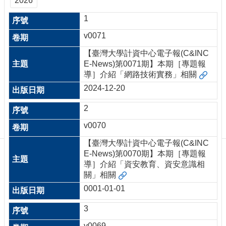
2026
訊
訂
1
閱/
v0071
取
消
【臺灣大學計資中心電子報(C&INC
網
E-News)第0071期】本期［專題報
站
導］介紹「網路技術實務」相關
導
2024-12-20
覽
2
最
新
v0070
消
【臺灣大學計資中心電子報(C&INC
息
E-News)第0070期】本期［專題報
關
導］介紹「資安教育、資安意識相
於
關」相關
我
0001-01-01
們
3
出
版
v0069