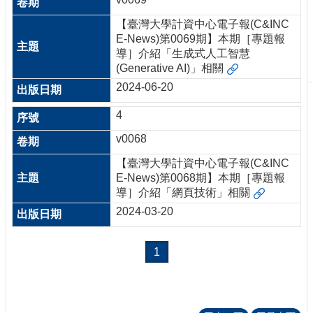
刊
【臺灣大學計資中心電子報(C&INC
物
E-News)第0069期】本期［專題報
導］介紹「生成式人工智慧
校
(Generative AI)」相關
務
服
2024-06-20
務
4
專
v0068
題
報
【臺灣大學計資中心電子報(C&INC
導
E-News)第0068期】本期［專題報
導］介紹「網頁技術」相關
技
術
2024-03-20
論
壇
1
產
業
專
欄