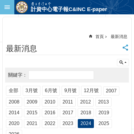
跳到主要內容區塊
計資中心電子報C&INC E-paper
進
階
搜
尋
首頁
最新消息
回
最新消息
首
頁
臺
大
首
頁
計
全部
3月號
6月號
9月號
12月號
2007
中
2008
2009
2010
2011
2012
2013
首
頁
2014
2015
2016
2017
2018
2019
聯
絡
2020
2021
2022
2023
2024
2025
資