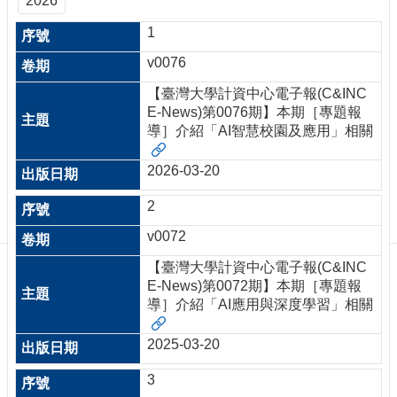
2026
訊
訂
1
閱/
v0076
取
消
【臺灣大學計資中心電子報(C&INC
網
E-News)第0076期】本期［專題報
站
導］介紹「AI智慧校園及應用」相關
導
覽
2026-03-20
最
2
新
消
v0072
息
【臺灣大學計資中心電子報(C&INC
E-News)第0072期】本期［專題報
關
導］介紹「AI應用與深度學習」相關
於
我
們
2025-03-20
出
3
版