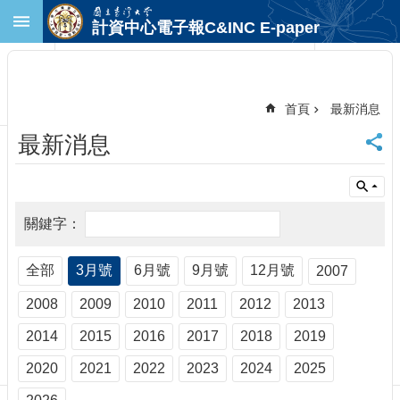
跳到主要內容區塊
計資中心電子報C&INC E-paper
進
階
搜
尋
首頁
最新消息
回
最新消息
首
頁
臺
大
首
頁
計
全部
3月號
6月號
9月號
12月號
2007
中
2008
2009
2010
2011
2012
2013
首
頁
2014
2015
2016
2017
2018
2019
聯
絡
2020
2021
2022
2023
2024
2025
資