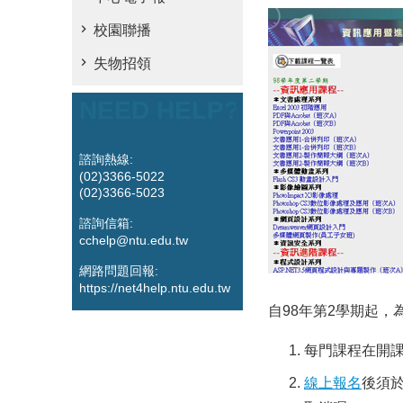
校園聯播
失物招領
NEED HELP?
諮詢熱線:
(02)3366-5022
(02)3366-5023
諮詢信箱:
cchelp@ntu.edu.tw
網路問題回報:
https://net4help.ntu.edu.tw
自98年第2學期起
每門課程在開課
線上報名
後須