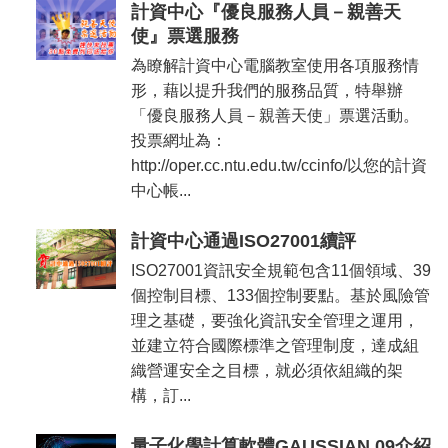
容
計資中心『優良服務人員－親善天
使』票選服務
服
務
為瞭解計資中心電腦教室使用各項服務情
資
形，藉以提升我們的服務品質，特舉辦
源
「優良服務人員－親善天使」票選活動。
資
投票網址為：
安
http://oper.cc.ntu.edu.tw/ccinfo/以您的計資
專
中心帳...
區
計資中心通過ISO27001續評
聯
絡
ISO27001資訊安全規範包含11個領域、39
我
個控制目標、133個控制要點。基於風險管
們
理之基礎，要強化資訊安全管理之運用，
並建立符合國際標準之管理制度，達成組
織營運安全之目標，就必須依組織的架
構，訂...
量子化學計算軟體GAUSSIAN 09介紹