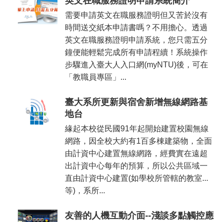
英文在職服務證明申請系統簡介
需要申請英文在職服務證明但又苦於沒有
時間送交紙本申請書嗎？不用擔心。透過
英文在職服務證明申請系統，您只需五分
鐘便能輕鬆完成所有申請程續！系統操作
步驟進入臺大人入口網(myNTU)後，可在
「教職員專區」...
臺大系所更新與宿舍新增無線網路基
地台
緣起本校從民國91年起開始建置校園無線
網路，因全校大約有1百多棟建築物，全面
由計資中心建置無線網路，經費實在遠超
出計資中心每年的預算，所以公共區域一
直由計資中心建置(如學校所管轄的教室...
等)，系所...
友善的人機互動介面--淺談多點觸控應