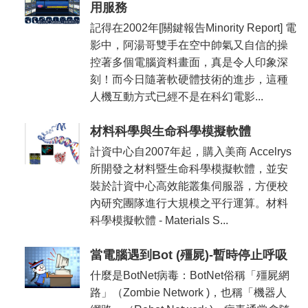
用服務
記得在2002年[關鍵報告Minority Report] 電
影中，阿湯哥雙手在空中帥氣又自信的操
控著多個電腦資料畫面，真是令人印象深
刻！而今日隨著軟硬體技術的進步，這種
人機互動方式已經不是在科幻電影...
材料科學與生命科學模擬軟體
計資中心自2007年起，購入美商 Accelrys
所開發之材料暨生命科學模擬軟體，並安
裝於計資中心高效能叢集伺服器，方便校
內研究團隊進行大規模之平行運算。材料
科學模擬軟體 - Materials S...
當電腦遇到Bot (殭屍)-暫時停止呼吸
什麼是BotNet病毒：BotNet俗稱「殭屍網
路」（Zombie Network )，也稱「機器人