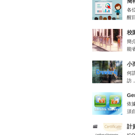
簡
各
醒
校
簡
能省
小而
何
訪
Ge
依
須
計