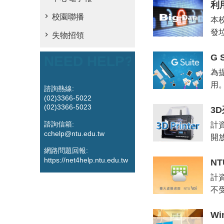
利
校園聯播
本
發
失物招領
G 
NEED HELP?
為提
用
諮詢熱線:
(02)3366-5022
(02)3366-5023
3
諮詢信箱:
計
cchelp@ntu.edu.tw
開放
網路問題回報:
https://net4help.ntu.edu.tw
N
計
不
W