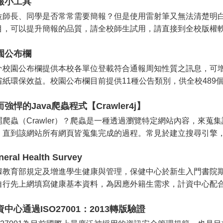
報小工具
位師長、同學是否常常需要簡報？但是使用雷射筆又無法清楚明
目，可以提升簡報的品質，請全校師生試用，請直接到全校版權軟體
園公布欄
介校園公布欄提供本校各單位登載符合通報周知性質之訊息，可
紙環保效益。校園公布欄目前提供11種公告類別，供全校489個單位使
強悍的Java爬蟲程式【Crawler4j】
謂爬蟲（Crawler）？爬蟲是一種透過瀏覽特定網站內容，來
，直到該網站所有網頁皆蒐集完成的過程。常見於建立搜尋引擎，以
neral Health Survey
據教育部規定及增進學生健康與管理，保健中心於新生入門書院
自行先上網填寫健康基本資料，為因應外籍生需求，計資中心配合開發
資中心通過ISO27001：2013轉版驗證