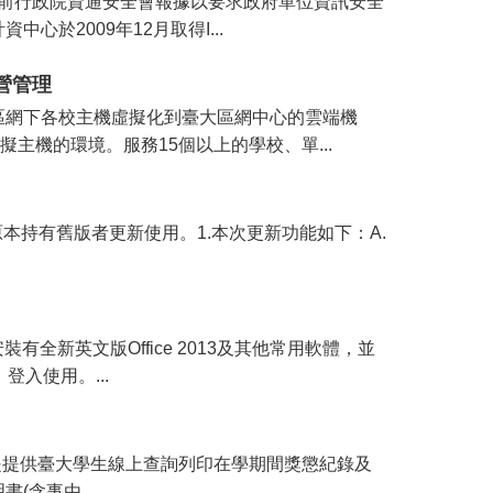
是目前行政院資通安全會報據以要求政府單位資訊安全
於2009年12月取得I...
營管理
區網下各校主機虛擬化到臺大區網中心的雲端機
主機的環境。服務15個以上的學校、單...
，歡迎原本持有舊版者更新使用。1.本次更新功能如下：A.
有全新英文版Office 2013及其他常用軟體，並
登入使用。...
u.tw/)是提供臺大學生線上查詢列印在學期間獎懲紀錄及
含事由...