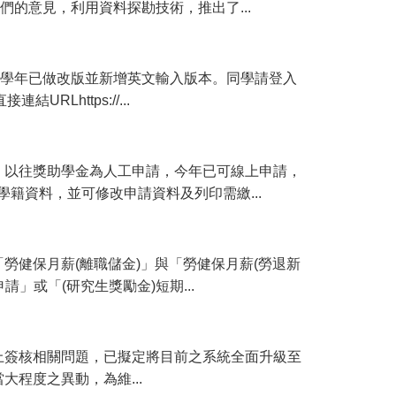
們的意見，利用資料探勘技術，推出了...
5學年已做改版並新增英文輸入版本。同學請登入
RLhttps://...
。以往獎助學金為人工申請，今年已可線上申請，
籍資料，並可修改申請資料及列印需繳...
勞健保月薪(離職儲金)」與「勞健保月薪(勞退新
」或「(研究生獎勵金)短期...
上簽核相關問題，已擬定將目前之系統全面升級至
相當大程度之異動，為維...