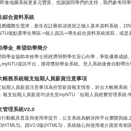
18即食地圖系統更多元豐富。也謝謝同學們的支持，我們參考同學
生綜合資料系統
因應國際生需求，新生在註冊前須填寫之個人基本資料系統，10
NTU後點選學生專區->個人資訊->導生綜合資料系統填寫，或是直接連結U
助學金_希望助學簡介
望助學金協助本校學士班經濟弱勢學生安心向學，爭取優異成績
入myNTU資訊平台，搜尋獎助學金系統。登入系統後會自動帶出學
大帳務系統報支短期人員薪資注意事項
支短期人員薪資注意事項為控管薪資報支情形，於台大帳務系統「
)」報支短期人員薪資均須先至myNTU「短期人員經費管理系統-申請
文管理系統V2.0
著行動載具普及與使用率提升，公文系統為解決跨平台瀏覽與線
.0(HTML5)。因V2.0版(HTML5)，系統核心與使用者介面皆有