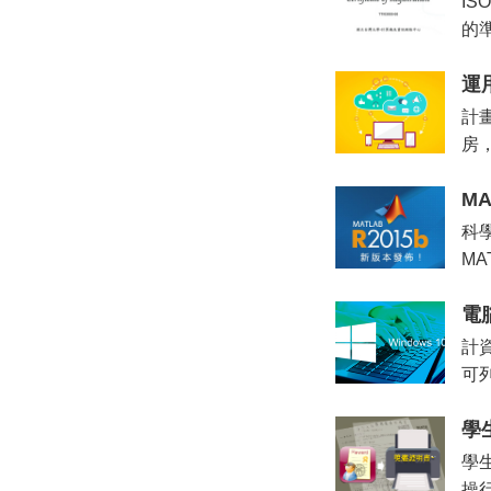
I
的
運
計
房
MA
科學
MA
電
計資
可
學
學生
操