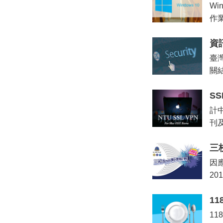
Wi
作
資
臺
關
SS
計
刊
三
因
2
1
1