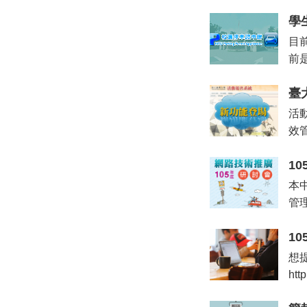
學
目前
前
臺
活
效
1
本
管
1
想
ht