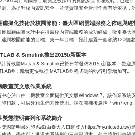
SO27001為目前國際上最廣泛被採用的資訊安全管理規範，也
準則。為提升校內資訊安全，並使資訊安全管理作業有所依循，計資中心
用虛擬化技術於校園節能：臺大區網雲端服務之佈建與經
畫目標藉由臺大計中在推廣校內雲端服務的成功經驗，吸引臺大
，達到校園節能的目標。第一年目標：預計建置一個容納120個虛擬
TLAB & Simulink推出2015b新版本
計算軟體Matlab & Simulink已於日前發佈2015b新版本
TLAB®：新增更快執行 MATLAB® 程式碼的執行引擎增加可...
腦教室英文版作業系統
中心於自由上機教室全面提供英文版Windows 7。該作業系統安裝
列印扣款，可供外籍生們方便使用。請在開機後選擇「win7-eng」
生獎懲證明書列印系統簡介
獎懲證明書列印系統(由臺大入口網登入https://my.ntu.ed
行成績，學生可以透過本系統列印三種證明書，包含獎懲紀錄證明書(