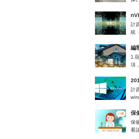
nV
計
統（
編
1.
項
20
計
w
保
保
看