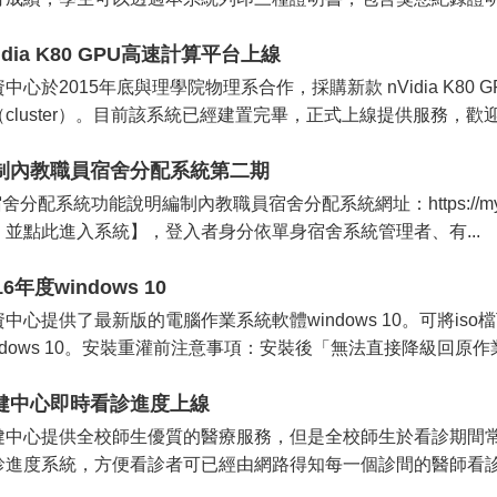
idia K80 GPU高速計算平台上線
資中心於2015年底與理學院物理系合作，採購新款 nVidia K8
cluster）。目前該系統已經建置完畢，正式上線提供服務，歡迎校
制內教職員宿舍分配系統第二期
宿舍分配系統功能說明編制內教職員宿舍分配系統網址：https://my.ntu
，並點此進入系統】，登入者身分依單身宿舍系統管理者、有...
16年度windows 10
資中心提供了最新版的電腦作業系統軟體windows 10。可將i
indows 10。安裝重灌前注意事項：安裝後「無法直接降級回原作業
健中心即時看診進度上線
健中心提供全校師生優質的醫療服務，但是全校師生於看診期間
診進度系統，方便看診者可已經由網路得知每一個診間的醫師看診進