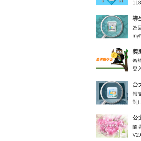
1
導
為
my
獎
希
登
台
報
制
公
隨
V2