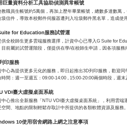
用巨量資料分析工具協助偵測異常帳號
校教職員生帳號約5萬個，再加上歷年畢業帳號，總數多達數萬
垃圾信件，導致本校郵件伺服器遭列入垃圾郵件黑名單，造成使用者
Suite for Education服務試營運
供全校師生更多雲端服務選擇，計資中心已導入G Suite for Educ
。目前屬於試營運階段，僅提供在學/在校師生申請，因各項服務尚.
D列印服務
資中心為提供更多元化的服務，即日起推出3D列印服務，歡迎同學
時間：週一至週五：09:00-14:00 , 15:00-20:00兩個時段，週末
TU VDI臺大虛擬桌面系統
資中心推出全新服務「NTU VDI臺大虛擬桌面系統」，利用雲
受空間、地點的限制輕鬆存取計中所提供的各類軟體資源及服務。此
indows 10使用宿舍網路上網之注意事項