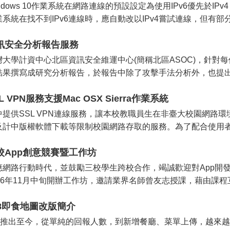
ndows 10作業系統在網路連線的預設設定為使用IPv6優先於I
業系統在找不到IPv6連線時，應自動改以IPv4嘗試連線，但有部分電
訊安全分析報告服務
灣大學計資中心北區資訊安全維運中心(簡稱北區ASOC)，針對
結果撰寫成研究分析報告，於報告中除了攻擊手法分析外，也提出相
L VPN服務支援Mac OSX Sierra作業系統
中提供SSL VPN連線服務，讓本校教職員生在非臺大校園網路
及計中版權軟體下載等限制校園網路存取的服務。為了配合使用者連線需
校App創意競賽暨工作坊
應網路行動時代，並鼓勵三校學生跨校合作，竭誠歡迎對App開
016年11月中旬開辦工作坊，邀請業界名師曾友志授課，藉由課程
18即食地圖改版簡介
18推出至今，從單純的回報人數，到新增餐廳、菜單上傳，越來