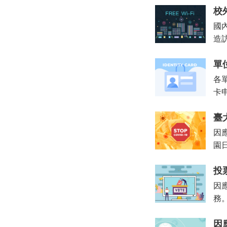
校
國
造訪
單
各
卡
臺
因
園
投
因應
務
因