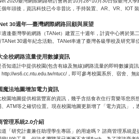
Net 2020臺灣網際網路研討會將於10月28~10月30日假臺
三個年頭後，資訊科技已今非昔比，手持裝置、AR、VR、IOT 
ANet 30週年—臺灣網際網路回顧與展望
年適逢臺灣學術網路（TANet）建置三十週年，計資中心將於第二十六
TANet 30週年紀念活動。TANet串連了臺灣各級學校及研究單位，
大全校網路流量使用數據資訊
是否知道計中提供校園(包含有線及無線)網路流量的即時數據資
http://ws6.cc.ntu.edu.tw/ntucc/，即可參考校園系所、宿
園魔法地圖增加電力資訊
大校園地圖提供相當豐富的資訊，幾乎含括食衣住行育樂等您所想
場、ATM等之確切位置。現在校園地圖更新增了「電力資訊」，透
商管理系統2.0介紹
知道「研究計畫兼任助理學生專區」的用途嗎？ 諮商管理系統是提
開發UI的工具，但許多瀏覽器已漸漸不支援flash，為了讓諮商老