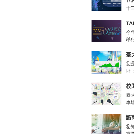
TA
十
T
今
舉行
臺
您
址：
校
臺
車
諮
您
當