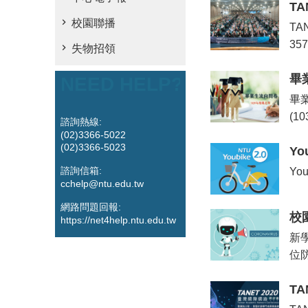
T
校園聯播
T
3
失物招領
畢
NEED HELP?
畢業
(1
諮詢熱線:
(02)3366-5022
(02)3366-5023
Yo
諮詢信箱:
Y
cchelp@ntu.edu.tw
網路問題回報:
校
https://net4help.ntu.edu.tw
新
位
T