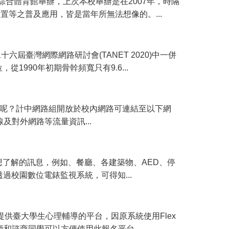
灣大學綜合體育館舉辦，上次本校舉辦是在2007年，時隔
裝置等之普及應用，皆是當年所無法想像的。...
屆臺灣網際網路研討會(TANET 2020)中一併
從1990年初期骨幹頻寬只有9.6...
訊呢？計中網路組開放於校內網路可連結至以下網
舍、無線及對外網路等流量資訊...
了解的訊息，例如、餐廳、各建築物、AED、停
過校園數位電錶監視系統，可得知...
供臺大學生心理輔導的平台，因原系統使用Flex
師和諮商同學可以方便使用此報名平台，...