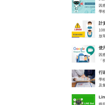
因
學
計
1
放
使用
因
「視
行
學
及
L
維