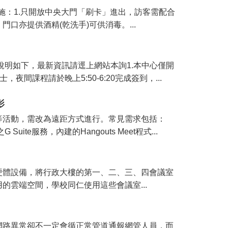
施：1.只開放中央大門「刷卡」進出，訪客需配合
亦提供酒精(乾洗手)可供消毒。...
說明如下，最新資訊請逕上網站本詢1.本中心僅開
間課程請於晚上5:50-6:20完成簽到，...
影
等活動，需改為遠距方式進行。常見需求包括：
te服務，內建的Hangouts Meet程式...
硬體設備，將行政大樓的第一、二、三、四會議室
雲端空間，學校同仁使用這些會議室...
網路異常卻不一定會循正常管道通報網管人員，而