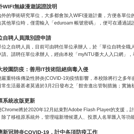
外WIFI無線漫遊認證說明
內外的學術研究單位，大多都會加入WIFI漫遊計畫，方便各單位
其他單位時，僅需輸入「eduroam 帳號密碼」，便可在通過認證後
位自聘人員識別證申請
單位之自聘人員，目前可由聘任單位承辦人，於「單位自聘全職
申請。請聘任單位承辦人，經由本校「myNTU臺大人入口網」，尋找
大校園防疫：善用IT技術阻絕病毒入侵
應嚴重特殊傳染性肺炎(COVID-19)疫情影響，本校除將行之
日常生活最甚者莫過於3月2日發布之「館舍進出管制措施；實施初
票系統改版更新
Chrome將於2020年12月結束對Adobe Flash Player
。除了移植原系統外，管理端新增候選人、投票人名單匯入等功能，
應新冠肺炎COVID-19，計中各項防疫工作