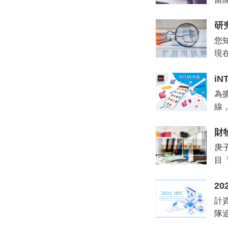
研
您
現
i
為
線
財
庚
目
2
計
隊