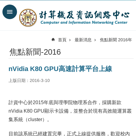
跳到主要內容區塊
搜
尋
進
階
首頁
最新消息
焦點新聞 2016年
搜
尋
焦點新聞-2016
最
新
nVidia K80 GPU高速計算平台上線
消
息
上版日期：2016-3-10
關
於
我
計資中心於2015年底與理學院物理系合作，採購新款
們
nVidia K80 GPU顯示卡設備，並整合於現有高效能運算叢
服
集系統（cluster）。
務
陣
目前該系統已經建置完畢，正式上線提供服務，歡迎校內