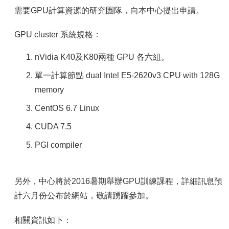
容
需要GPU計算資源的研究團隊，向本中心提出申請。
服
務
GPU cluster 系統規格：
資
源
nVidia K40及K80兩種 GPU 各六組。
資
單一計算節點 dual Intel E5-2620v3 CPU with 128G
安
memory
專
區
CentOS 6.7 Linux
聯
CUDA 7.5
絡
我
PGI compiler
們
另外，中心將於2016暑期舉辦GPU訓練課程，詳細訊息預
計六月份公布於網站，敬請踴躍參加。
相關資訊如下：