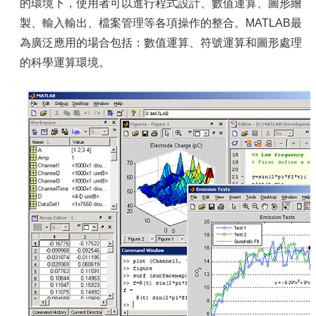
容
的環境下，使用者可以進行程式設計、數值運算、圖形繪
製、輸入輸出、檔案管理等各項操作的整合。MATLAB最
服
務
為廣泛應用的場合包括：數值運算、符號運算和圖形處理
資
的科學運算環境。
源
資
安
專
區
聯
絡
我
們