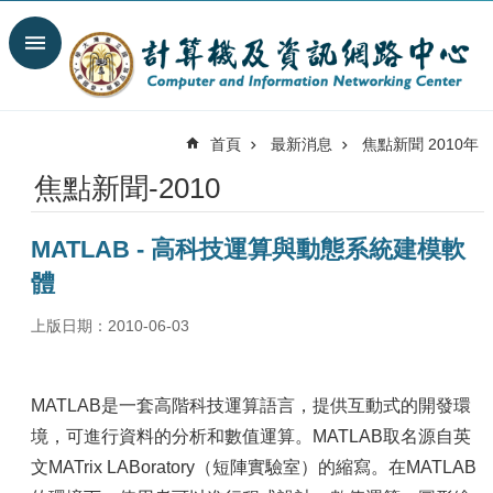
跳到主要內容區塊
搜
尋
進
階
首頁
最新消息
焦點新聞 2010年
搜
尋
焦點新聞-2010
最
新
MATLAB - 高科技運算與動態系統建模軟
消
息
體
關
上版日期：2010-06-03
於
我
們
MATLAB是一套高階科技運算語言，提供互動式的開發環
服
境，可進行資料的分析和數值運算。MATLAB取名源自英
務
文MATrix LABoratory（短陣實驗室）的縮寫。在MATLAB
陣