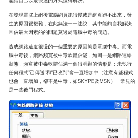
容
能讓自己以最快速的方式獲得解決。
服
在發現電腦上網後電腦網頁跑很慢或是網頁跑不出來，發
務
生的原因很複雜，在此無法一一述說，其中能夠自我解決
資
源
且佔最大因素的的問題莫過於電腦中毒的問題。
資
造成網路速度很慢的一個重要的原因就是電腦中毒。而電
安
腦中毒後，網路頻寛被中毒軟體佔滿，如圖一是網路連線
專
區
狀態，頻寛被中毒軟體佔滿一個很明顯的情形是：未執行
任何程式”己傳送”和”已收到”會一直增加中（注意有些程式
聯
絡
也會一直增加，卻不是中毒，如SKYPE及MSN），常見的
我
是一些後門程式。
們