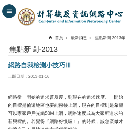
跳到主要內容區塊
搜
尋
進
階
首頁
最新消息
焦點新聞 2013年
搜
尋
焦點新聞-2013
最
新
網路自我檢測小技巧Ⅲ
消
息
上版日期：2013-01-16
關
於
我
網路從一開始的追求普及度，到現在的追求速度。一開始
們
的目標是偏遠地區也要能撥接上網，現在的目標則是希望
服
可以家家戶戶光纖50M上網，網路速度成為大家所追求的
務
新興標的。若覺得『網路好慢喔！』的時候，該怎麼做才
陣