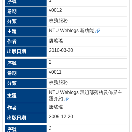
1
訊
訂
v0012
閱/
校務服務
取
消
NTU Weblogs 新功能
網
唐瑤瑤
站
導
2010-03-20
覽
2
最
v0011
新
消
校務服務
息
NTU Weblogs 群組部落格及佈景主
關
題介紹
於
唐瑤瑤
我
們
2009-12-20
出
3
版