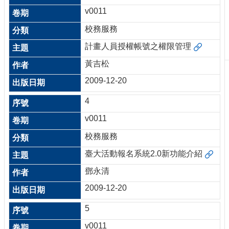
刊
v0011
物
校務服務
校
計畫人員授權帳號之權限管理
務
服
黃吉松
務
2009-12-20
專
4
題
報
v0011
導
校務服務
技
臺大活動報名系統2.0新功能介紹
術
論
鄧永清
壇
2009-12-20
產
業
5
專
v0011
欄