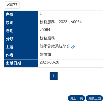
刊
v0077
物
1
校
校務服務，2023，v0064
務
服
v0064
務
校務服務
專
就學貸款系統簡介
題
報
陳怡如
導
2023-03-20
技
術
1
論
壇
產
業
回上一頁
回最上面
專
欄