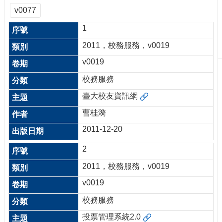
刊
v0077
物
1
校
2011，校務服務，v0019
務
服
v0019
務
校務服務
專
臺大校友資訊網
題
報
曹桂漪
導
2011-12-20
技
2
術
論
2011，校務服務，v0019
壇
v0019
產
業
校務服務
專
投票管理系統2.0
欄