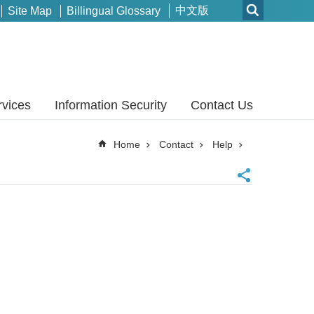
中文版
Site Map
Billingual Glossary
rvices
Information Security
Contact Us
Home
Contact
Help