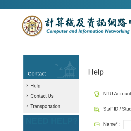
Skip to main content
Help
Contact
Help
NTU Accoun
Contact Us
Transportation
Staff ID / St
NEED HELP?
Name*：