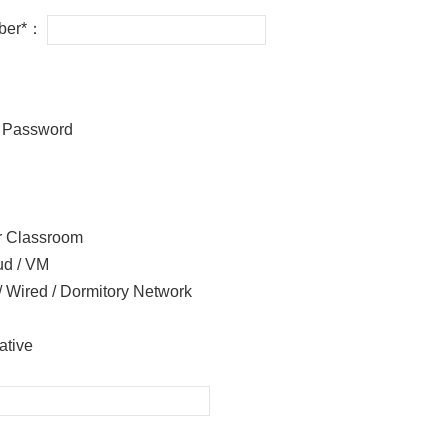
ber*：
/ Password
 Classroom
d / VM
/ Wired / Dormitory Network
ative