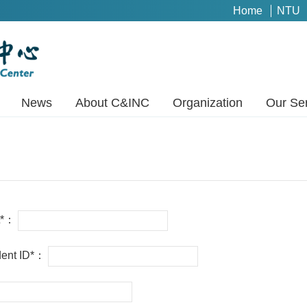
Home
NTU
News
About C&INC
Organization
Our Se
t*：
udent ID*：