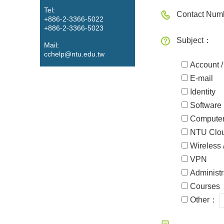
Tel:
Contact Num
+886-2-3366-5022
+886-2-3366-5023
Subject：
Mail:
cchelp@ntu.edu.tw
Account 
E-mail
Identity
Software
Computer
NTU Clou
Wireless 
VPN
Administr
Courses
Other：