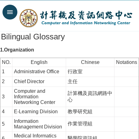
Skip to main content
Search
Advanced
Search
Bilingual Glossary
News
1.Organization
Spotlight
NO.
English
Chinese
Notations
About
C&INC
1
Administrative Office
行政室
2
Organization
Chief Director
主任
Computer and
Our
計算機及資訊網路中
3
Information
Services
心
Networking Center
Information
4
E-Learning Division
教學研究組
security
Information
作業管理組
5
Contact
Management Division
Us
Medical Informatics
醫學院資訊組
6