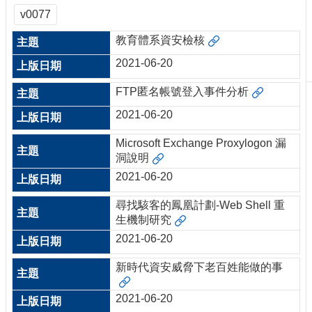
刊
v0077
物
教育體系資安檢核
校
2021-06-20
務
服
FTP匿名帳號登入事件分析
務
2021-06-20
專
題
Microsoft Exchange Proxylogon 漏
報
洞說明
導
2021-06-20
技
尋找駭客的鳳凰計劃-Web Shell 重
術
生機制研究
論
2021-06-20
壇
產
新時代資安威脅下老百姓能做的事
業
專
2021-06-20
欄