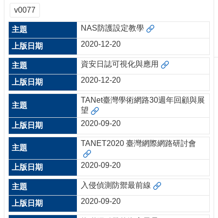
刊
v0077
物
NAS防護設定教學
校
2020-12-20
務
服
資安日誌可視化與應用
務
2020-12-20
專
題
TANet臺灣學術網路30週年回顧與展
報
望
導
2020-09-20
技
TANET2020 臺灣網際網路研討會
術
論
2020-09-20
壇
入侵偵測防禦最前線
產
業
2020-09-20
專
欄