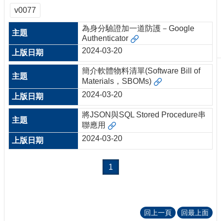
刊
v0077
物
為身分驗證加一道防護－Google
Authenticator
校
務
2024-03-20
服
務
簡介軟體物料清單(Software Bill of
Materials，SBOMs)
專
2024-03-20
題
報
將JSON與SQL Stored Procedure串
導
聯應用
2024-03-20
技
術
論
1
壇
產
業
專
回上一頁
回最上面
欄