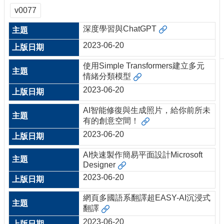
刊
v0077
物
深度學習與ChatGPT
校
2023-06-20
務
服
使用Simple Transformers建立多元
務
情緒分類模型
2023-06-20
專
題
AI智能修復與生成照片，給你前所未
報
有的創意空間！
導
2023-06-20
技
術
AI快速製作簡易平面設計Microsoft
論
Designer
壇
2023-06-20
產
網頁多國語系翻譯超EASY-AI沉浸式
業
翻譯
專
2023-06-20
欄