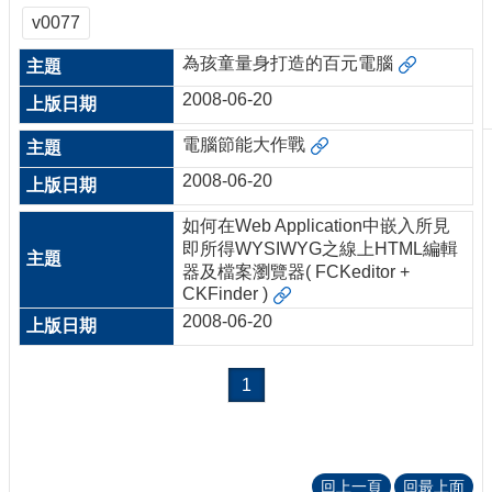
刊
v0077
物
為孩童量身打造的百元電腦
校
2008-06-20
務
服
電腦節能大作戰
務
2008-06-20
專
題
如何在Web Application中嵌入所見
報
即所得WYSIWYG之線上HTML編輯
導
器及檔案瀏覽器( FCKeditor +
CKFinder )
技
2008-06-20
術
論
壇
1
產
業
專
回上一頁
回最上面
欄