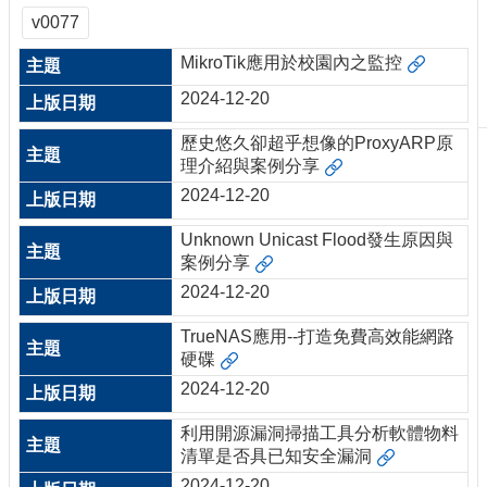
刊
v0077
物
MikroTik應用於校園內之監控
校
2024-12-20
務
服
歷史悠久卻超乎想像的ProxyARP原
務
理介紹與案例分享
2024-12-20
專
題
Unknown Unicast Flood發生原因與
報
案例分享
導
2024-12-20
技
術
TrueNAS應用--打造免費高效能網路
論
硬碟
壇
2024-12-20
產
利用開源漏洞掃描工具分析軟體物料
業
清單是否具已知安全漏洞
專
欄
2024-12-20