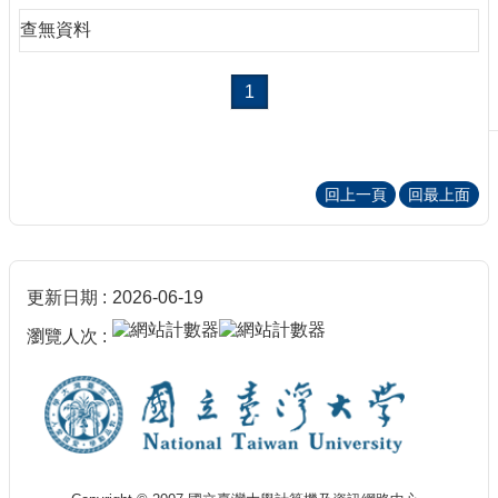
刊
查無資料
物
校
1
務
服
務
回上一頁
回最上面
專
題
報
導
更新日期
2026-06-19
技
術
瀏覽人次
論
壇
產
業
專
欄