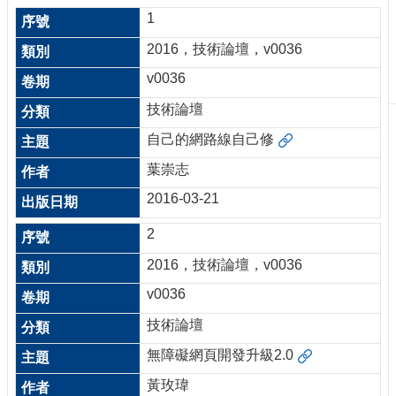
刊
1
物
2016，技術論壇，v0036
校
v0036
務
服
技術論壇
務
自己的網路線自己修
專
葉崇志
題
報
2016-03-21
導
2
技
2016，技術論壇，v0036
術
論
v0036
壇
技術論壇
產
無障礙網頁開發升級2.0
業
專
黃玫瑋
欄