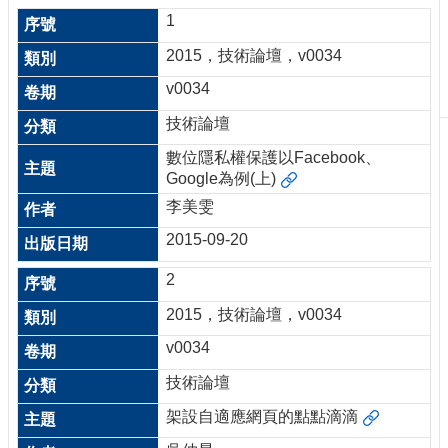
刊
1
物
2015，技術論壇，v0034
校
v0034
務
服
技術論壇
務
數位隱私權保護以Facebook、
Google為例(上)
專
題
李美雯
報
2015-09-20
導
2
技
術
2015，技術論壇，v0034
論
壇
v0034
產
技術論壇
業
架設自適應網頁的點點滴滴
專
欄