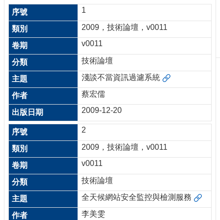
刊
1
物
2009，技術論壇，v0011
校
v0011
務
服
技術論壇
務
淺談不當資訊過濾系統
專
蔡宏儒
題
報
2009-12-20
導
2
技
2009，技術論壇，v0011
術
論
v0011
壇
技術論壇
產
全天候網站安全監控與檢測服務
業
專
李美雯
欄