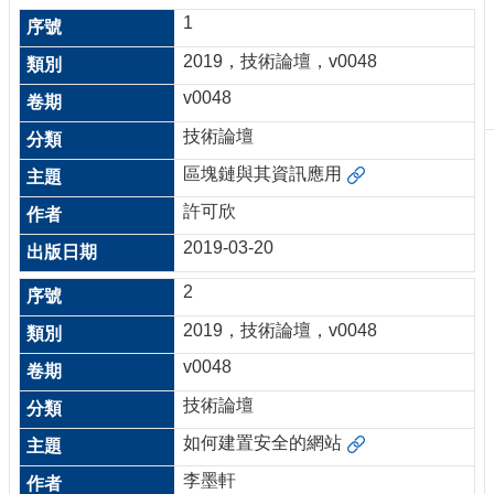
刊
1
物
2019，技術論壇，v0048
校
v0048
務
服
技術論壇
務
區塊鏈與其資訊應用
專
許可欣
題
報
2019-03-20
導
2
技
2019，技術論壇，v0048
術
論
v0048
壇
技術論壇
產
如何建置安全的網站
業
專
李墨軒
欄