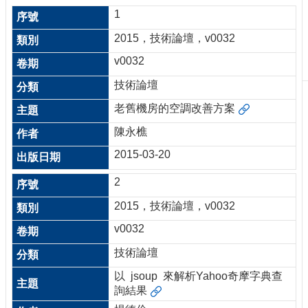
刊
1
物
2015，技術論壇，v0032
校
v0032
務
服
技術論壇
務
老舊機房的空調改善方案
專
陳永樵
題
報
2015-03-20
導
2
技
2015，技術論壇，v0032
術
論
v0032
壇
技術論壇
產
以 jsoup 來解析Yahoo奇摩字典查
業
詢結果
專
欄