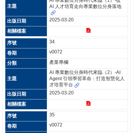
AI 專業數位分身時代來臨（1）-從
AI 人才培育走向專業數位分身落地
2025-03-20
34
v0072
產業專欄
AI 專業數位分身時代來臨（2）-AI
Agent 引領學習革命：打造智慧化人
才培育平台
2025-03-20
35
v0072