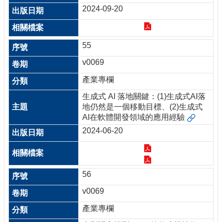
2024-09-20
55
v0069
產業專欄
生成式 AI 落地關鍵：(1)生成式AI落
地仍然是一個移動目標、(2)生成式
AI在軟體開發領域的應用經驗
2024-06-20
56
v0069
產業專欄