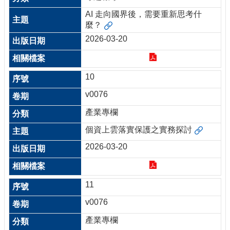
AI 走向國界後，需要重新思考什
麼？
2026-03-20
10
v0076
產業專欄
個資上雲落實保護之實務探討
2026-03-20
11
v0076
產業專欄