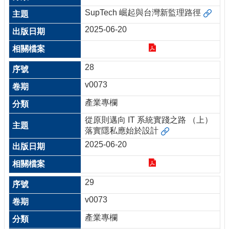
SupTech 崛起與台灣新監理路徑
2025-06-20
28
v0073
產業專欄
從原則邁向 IT 系統實踐之路 （上）
落實隱私應始於設計
2025-06-20
29
v0073
產業專欄