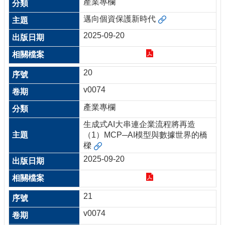
產業專欄
邁向個資保護新時代
2025-09-20
20
v0074
產業專欄
生成式AI大串連企業流程將再造
（1）MCP─AI模型與數據世界的橋
樑
2025-09-20
21
v0074