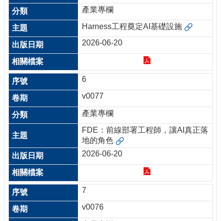
產業專欄
Harness工程奠定AI基礎設施
2026-06-20
6
v0077
產業專欄
FDE：前線部署工程師，讓AI真正落
地的角色
2026-06-20
7
v0076