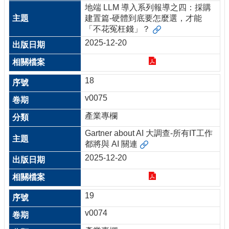
地端 LLM 導入系列報導之四：採購
建置篇-硬體到底要怎麼選，才能
「不花冤枉錢」？
2025-12-20
18
v0075
產業專欄
Gartner about AI 大調查-所有IT工作
都將與 AI 關連
2025-12-20
19
v0074