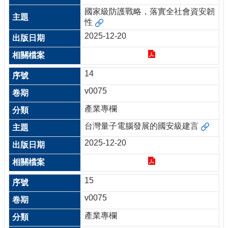
國家級防護戰略，落實全社會資安韌
性
2025-12-20
14
v0075
產業專欄
台灣量子電腦發展的國安級建言
2025-12-20
15
v0075
產業專欄