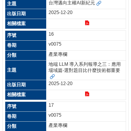
台灣邁向主權AI新紀元
2025-12-20
16
v0075
產業專欄
地端 LLM 導入系列報導之三：應用
場域篇-選對題目比什麼技術都重要
2025-12-20
17
v0075
產業專欄